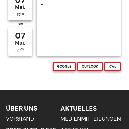
-
Mai.
19
00
bis
07
Mai.
21
00
GOOGLE
OUTLOOK
ICAL
ÜBER UNS
AKTUELLES
VORSTAND
MEDIENMITTEILUNGEN