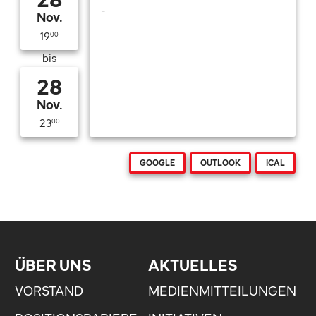
-
Nov.
19
00
bis
28
Nov.
23
00
GOOGLE
OUTLOOK
ICAL
ÜBER UNS
AKTUELLES
VORSTAND
MEDIENMITTEILUNGEN