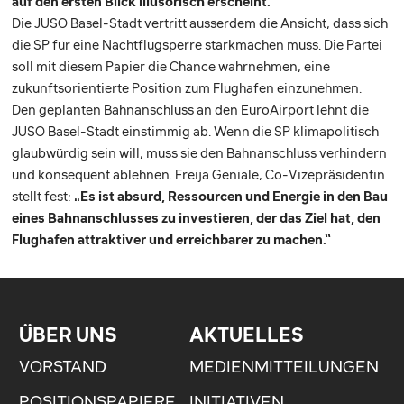
auf den ersten Blick illusorisch erscheint.“
Die JUSO Basel-Stadt vertritt ausserdem die Ansicht, dass sich
die SP für eine Nachtflugsperre starkmachen muss. Die Partei
soll mit diesem Papier die Chance wahrnehmen, eine
zukunftsorientierte Position zum Flughafen einzunehmen.
Den geplanten Bahnanschluss an den EuroAirport lehnt die
JUSO Basel-Stadt einstimmig ab. Wenn die SP klimapolitisch
glaubwürdig sein will, muss sie den Bahnanschluss verhindern
und konsequent ablehnen. Freija Geniale, Co-Vizepräsidentin
stellt fest:
„Es ist absurd, Ressourcen und Energie in den Bau
eines Bahnanschlusses zu investieren, der das Ziel hat, den
Flughafen attraktiver und erreichbarer zu machen.“
ÜBER UNS
AKTUELLES
VORSTAND
MEDIENMITTEILUNGEN
POSITIONSPAPIERE
INITIATIVEN