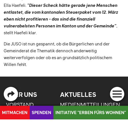
Ella Haefeli.
“Dieser Scheck hätte gerade jene Menschen
entlastet, die vom kantonalen Steuerpaket vom 12. März
eben nicht profitieren - das sind die finanziell
vulnerabelsten Personen im Kanton und der Gemeinde”
,
stellt Haefeli klar.
Die JUSO ist nun gespannt, ob die Bürgerlichen und der
Gemeinderat die Thematik dennoch anderweitig
weiterverfolgen oder ob es an grundsätzlich politischem
Willen fehlt.
ÜBER UNS
AKTUELLES
VORSTAND
MEDIENMITTEILUNGEN
MITMACHEN
SPENDEN
INITIATIVE "ERBEN FÜRS WOHNEN"
POSITIONSPAPIERE
INITIATIVEN
MEDIEN
STATUTEN
EVENTS