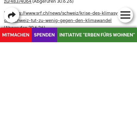
zu/48374064
(Abgerufen 30.6.26)
[5]
https://www.srf.ch/news/schweiz/krise-des-klimasystems-
die-schweiz-tut-zu-wenig-gegen-den-klimawandel
(Abgerufen 30.6.26)
MITMACHEN
SPENDEN
INITIATIVE "ERBEN FÜRS WOHNEN"
[6]
https://www.woz.ch/1849/co2-gesetz/in-bern-hat-das-
MEDIEN
klima-keine-lobby
(Abgerufen 30.6.26)
[7]
https://www.nccs.admin.ch/nccs/de/home/das-
nccs/themenschwerpunkte/klimawandel-und-
gesundheit/hitzebedingte-sterblichkeit.html
(Abgerufen
30.6.26)
ÜBER UNS
PAROLEN
AKTUELLES
ÜBER UNS
AKTUELLES
MANDATE
VORSTAND
MEDIENMITTEILUNGEN
MITMACHEN
POSITIONSPAPIERE
INITIATIVEN