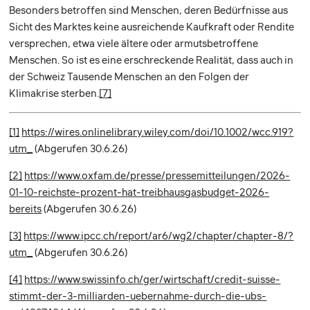
Besonders betroffen sind Menschen, deren Bedürfnisse aus
Sicht des Marktes keine ausreichende Kaufkraft oder Rendite
versprechen, etwa viele ältere oder armutsbetroffene
Menschen. So ist es eine erschreckende Realität, dass auch in
der Schweiz Tausende Menschen an den Folgen der
Klimakrise sterben.
[7]
[1]
https://wires.onlinelibrary.wiley.com/doi/10.1002/wcc.919?
utm_
(Abgerufen 30.6.26)
[2]
https://www.oxfam.de/presse/pressemitteilungen/2026-
01-10-reichste-prozent-hat-treibhausgasbudget-2026-
bereits
(Abgerufen 30.6.26)
[3]
https://www.ipcc.ch/report/ar6/wg2/chapter/chapter-8/?
utm_
(Abgerufen 30.6.26)
[4]
https://www.swissinfo.ch/ger/wirtschaft/credit-suisse-
stimmt-der-3-milliarden-uebernahme-durch-die-ubs-