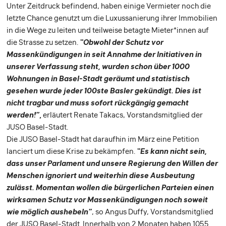
Unter Zeitdruck befindend, haben einige Vermieter noch die
letzte Chance genutzt um die Luxussanierung ihrer Immobilien
in die Wege zu leiten und teilweise betagte Mieter*innen auf
die Strasse zu setzen.
“Obwohl der Schutz vor
Massenkündigungen in
seit Annahme der Initiativen in
unserer Verfassung steht, wurden schon über 1000
Wohnungen in Basel-Stadt geräumt und statistisch
gesehen wurde jeder 100ste Basler gekündigt. Dies ist
nicht tragbar und muss sofort rückgängig gemacht
werden!”
,
erläutert Renate Takacs, Vorstandsmitglied der
JUSO Basel-Stadt.
Die JUSO Basel-Stadt hat daraufhin im März eine Petition
lanciert um diese Krise zu bekämpfen.
“Es kann nicht sein,
dass unser Parlament und unsere Regierung den Willen der
Menschen ignoriert und weiterhin diese Ausbeutung
zulässt. Momentan wollen die bürgerlichen Parteien einen
wirksamen Schutz vor Massenkündigungen noch soweit
wie möglich aushebeln”
, so Angus Duffy, Vorstandsmitglied
der JUSO Basel-Stadt. Innerhalb von 2 Monaten haben 1055