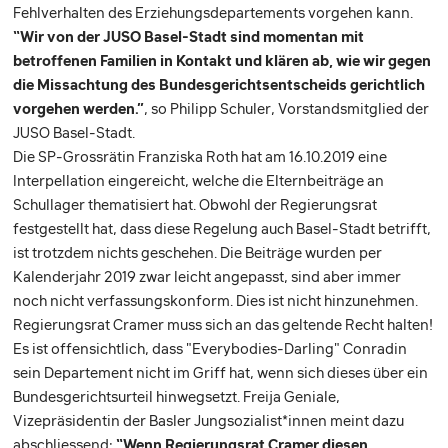
Fehlverhalten des Erziehungsdepartements vorgehen kann.
“Wir von der JUSO Basel-Stadt sind momentan mit
betroffenen Familien in Kontakt und klären ab, wie wir gegen
die Missachtung des Bundesgerichtsentscheids gerichtlich
vorgehen werden.”
, so Philipp Schuler, Vorstandsmitglied der
JUSO Basel-Stadt.
Die SP-Grossrätin Franziska Roth hat am 16.10.2019 eine
Interpellation eingereicht, welche die Elternbeiträge an
Schullager thematisiert hat. Obwohl der Regierungsrat
festgestellt hat, dass diese Regelung auch Basel-Stadt betrifft,
ist trotzdem nichts geschehen. Die Beiträge wurden per
Kalenderjahr 2019 zwar leicht angepasst, sind aber immer
noch nicht verfassungskonform. Dies ist nicht hinzunehmen.
Regierungsrat Cramer muss sich an das geltende Recht halten!
Es ist offensichtlich, dass "Everybodies-Darling" Conradin
sein Departement nicht im Griff hat, wenn sich dieses über ein
Bundesgerichtsurteil hinwegsetzt. Freija Geniale,
Vizepräsidentin der Basler Jungsozialist*innen meint dazu
abschliessend:
“Wenn Regierungsrat Cramer diesen